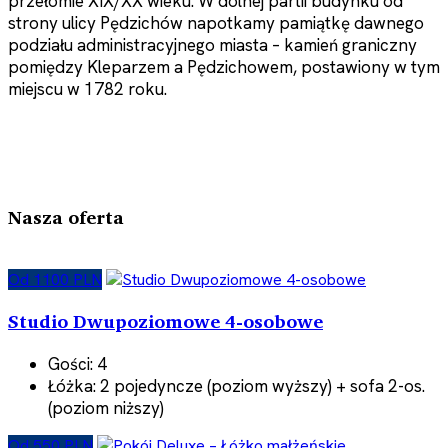
przełomie XIX/XX wieku. W dolnej partii budynku od
strony ulicy Pędzichów napotkamy pamiątkę dawnego
podziału administracyjnego miasta – kamień graniczny
pomiędzy Kleparzem a Pędzichowem, postawiony w tym
miejscu w 1782 roku.
Nasza oferta
Od 1100 PLN
Studio Dwupoziomowe 4-osobowe
Gości:
4
Łóżka:
2 pojedyncze (poziom wyższy) + sofa 2-os.
(poziom niższy)
Od 550 PLN